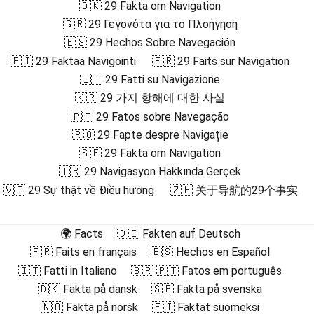
🇩🇰 29 Fakta om Navigation
🇬🇷 29 Γεγονότα για το Πλοήγηση
🇪🇸 29 Hechos Sobre Navegación
🇫🇮 29 Faktaa Navigointi
🇫🇷 29 Faits sur Navigation
🇮🇹 29 Fatti su Navigazione
🇰🇷 29 가지 항해에 대한 사실
🇵🇹 29 Fatos sobre Navegação
🇷🇴 29 Fapte despre Navigație
🇸🇪 29 Fakta om Navigation
🇹🇷 29 Navigasyon Hakkında Gerçek
🇻🇮 29 Sự thật về Điều hướng
🇿🇭 关于导航的29个事实
🌍 Facts
🇩🇪 Fakten auf Deutsch
🇫🇷 Faits en français
🇪🇸 Hechos en Español
🇮🇹 Fatti in Italiano
🇧🇷 🇵🇹 Fatos em português
🇩🇰 Fakta på dansk
🇸🇪 Fakta på svenska
🇳🇴 Fakta på norsk
🇫🇮 Faktat suomeksi