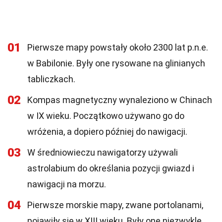
01
Pierwsze mapy powstały około 2300 lat p.n.e.
w Babilonie. Były one rysowane na glinianych
tabliczkach.
02
Kompas magnetyczny wynaleziono w Chinach
w IX wieku. Początkowo używano go do
wróżenia, a dopiero później do nawigacji.
03
W średniowieczu nawigatorzy używali
astrolabium do określania pozycji gwiazd i
nawigacji na morzu.
04
Pierwsze morskie mapy, zwane portolanami,
pojawiły się w XIII wieku. Były one niezwykle