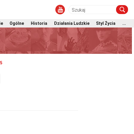
ie
Ogólne
Historia
Działania Ludzkie
Styl Życia
...
25