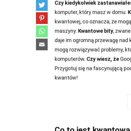
Czy kiedykolwiek zastanawiałe
komputer, który masz w domu.
K
kwantowej, co oznacza, że mogą
maszyny.
Kwantowe bity
, zwane
daje im ogromną przewagę nad k
mogą rozwiązywać problemy, któ
komputerów.
Czy wiesz, że
Goog
Przygotuj się na fascynującą po
kwantów!
Co to jest kwantow