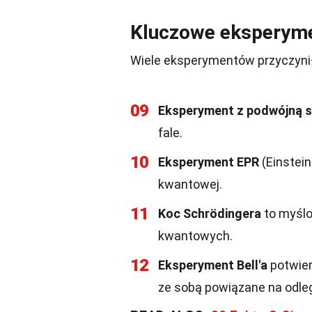
Kluczowe eksperym
Wiele eksperymentów przyczynił
09
Eksperyment z podwójną s
fale.
10
Eksperyment EPR
(Einstei
kwantowej.
11
Koc Schrödingera
to myślo
kwantowych.
12
Eksperyment Bell'a
potwier
ze sobą powiązane na odle