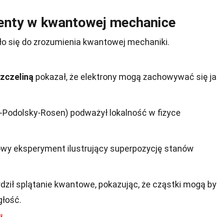
enty w kwantowej mechanice
o się do zrozumienia kwantowej mechaniki.
zczeliną
pokazał, że elektrony mogą zachowywać się ja
n-Podolsky-Rosen) podważył lokalność w fizyce
wy eksperyment ilustrujący superpozycję stanów
dził splątanie kwantowe, pokazując, że cząstki mogą b
głość.