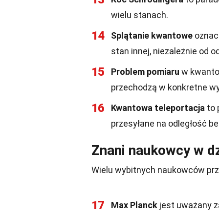
wielu stanach.
14
Splątanie kwantowe
oznacz
stan innej, niezależnie od o
15
Problem pomiaru
w kwantow
przechodzą w konkretne wy
16
Kwantowa teleportacja
to 
przesyłane na odległość be
Znani naukowcy w dz
Wielu wybitnych naukowców przy
17
Max Planck
jest uważany za