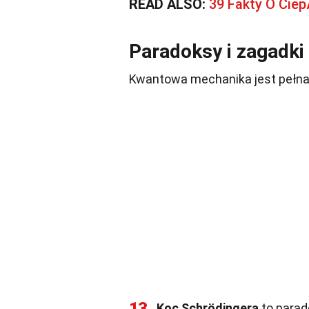
READ ALSO:
39 Fakty O Ciep
Paradoksy i zagadki
Kwantowa mechanika jest pełna
13
Koc Schrödingera
to parad