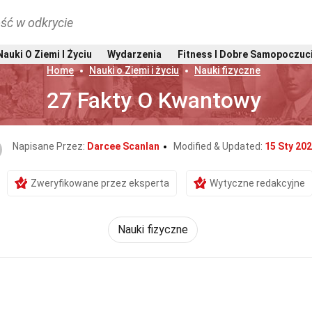
ść w odkrycie
Nauki O Ziemi I Życiu
Wydarzenia
Fitness I Dobre Samopoczuc
Home
Nauki o Ziemi i życiu
Nauki fizyczne
27 Fakty O Kwantowy
Napisane Przez:
Darcee Scanlan
Modified & Updated:
15 Sty 20
Zweryfikowane przez eksperta
Wytyczne redakcyjne
Nauki fizyczne