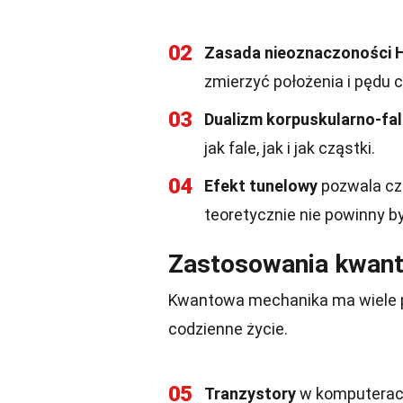
02
Zasada nieoznaczoności 
zmierzyć położenia i pędu c
03
Dualizm korpuskularno-fa
jak fale, jak i jak cząstki.
04
Efekt tunelowy
pozwala czą
teoretycznie nie powinny b
Zastosowania kwant
Kwantowa mechanika ma wiele p
codzienne życie.
05
Tranzystory
w komputerach