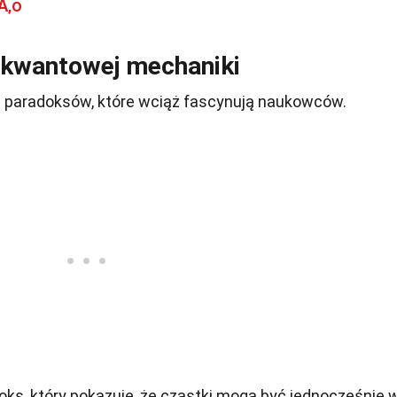
Å‚o
 kwantowej mechaniki
 paradoksów, które wciąż fascynują naukowców.
oks, który pokazuje, że cząstki mogą być jednocześnie 