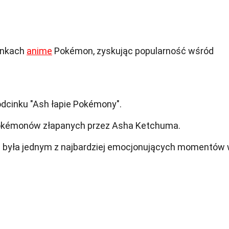
cinkach
anime
Pokémon, zyskując popularność wśród
 odcinku "Ash łapie Pokémony".
Pokémonów złapanych przez Asha Ketchuma.
e była jednym z najbardziej emocjonujących momentów