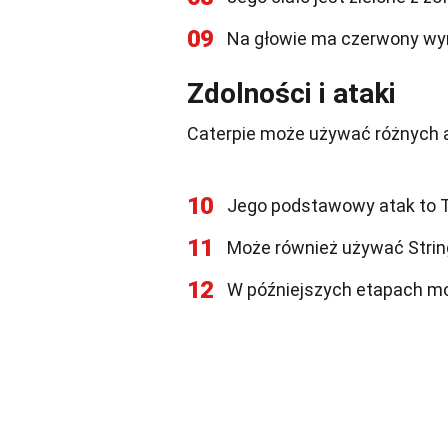
09
Na głowie ma czerwony wyro
Zdolności i ataki
Caterpie może używać różnych 
10
Jego podstawowy atak to T
11
Może również używać String
12
W późniejszych etapach mo