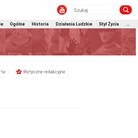
ie
Ogólne
Historia
Działania Ludzkie
Styl Życia
...
rta
Wytyczne redakcyjne