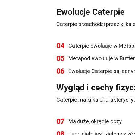
Ewolucje Caterpie
Caterpie przechodzi przez kilka 
04
Caterpie ewoluuje w Metap
05
Metapod ewoluuje w Butter
06
Ewolucje Caterpie są jedny
Wygląd i cechy fizy
Caterpie ma kilka charakterysty
07
Ma duże, okrągłe oczy.
08
Jego ciało jest zielone z ż