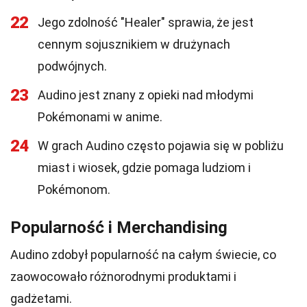
22
Jego zdolność "Healer" sprawia, że jest
cennym sojusznikiem w drużynach
podwójnych.
23
Audino jest znany z opieki nad młodymi
Pokémonami w anime.
24
W grach Audino często pojawia się w pobliżu
miast i wiosek, gdzie pomaga ludziom i
Pokémonom.
Popularność i Merchandising
Audino zdobył popularność na całym świecie, co
zaowocowało różnorodnymi produktami i
gadżetami.