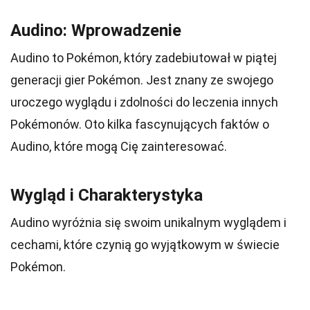
Audino: Wprowadzenie
Audino to Pokémon, który zadebiutował w piątej
generacji gier Pokémon. Jest znany ze swojego
uroczego wyglądu i zdolności do leczenia innych
Pokémonów. Oto kilka fascynujących faktów o
Audino, które mogą Cię zainteresować.
Wygląd i Charakterystyka
Audino wyróżnia się swoim unikalnym wyglądem i
cechami, które czynią go wyjątkowym w świecie
Pokémon.