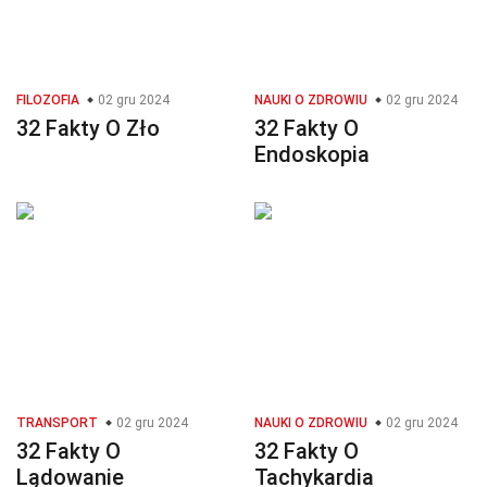
FILOZOFIA
02 gru 2024
NAUKI O ZDROWIU
02 gru 2024
32 Fakty O Zło
32 Fakty O
Endoskopia
TRANSPORT
02 gru 2024
NAUKI O ZDROWIU
02 gru 2024
32 Fakty O
32 Fakty O
Lądowanie
Tachykardia