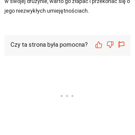
w swojej drużynie, warto go złapać i przekonać się o
jego niezwykłych umiejętnościach.
Czy ta strona była pomocna?