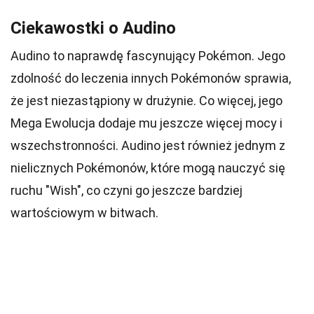
Ciekawostki o Audino
Audino to naprawdę fascynujący Pokémon. Jego
zdolność do leczenia innych Pokémonów sprawia,
że jest niezastąpiony w drużynie. Co więcej, jego
Mega Ewolucja dodaje mu jeszcze więcej mocy i
wszechstronności. Audino jest również jednym z
nielicznych Pokémonów, które mogą nauczyć się
ruchu "Wish", co czyni go jeszcze bardziej
wartościowym w bitwach.