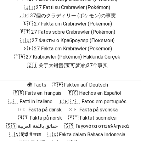
🇮🇹 27 Fatti su Crabrawler (Pokémon)
🇯🇵 37個のクラディリー (ポケモン)の事実
🇳🇴 27 Fakta om Crabrawler (Pokémon)
🇵🇹 27 Fatos sobre Crabrawler (Pokémon)
🇷🇺 27 Факты о Краброулер (Покемон)
🇸🇪 27 Fakta om Krabrawler (Pokémon)
🇹🇷 27 Krabrawler (Pokémon) Hakkında Gerçek
🇿🇭 关于大钳蟹(宝可梦)的27个事实
🌍 Facts
🇩🇪 Fakten auf Deutsch
🇫🇷 Faits en français
🇪🇸 Hechos en Español
🇮🇹 Fatti in Italiano
🇧🇷 🇵🇹 Fatos em português
🇩🇰 Fakta på dansk
🇸🇪 Fakta på svenska
🇳🇴 Fakta på norsk
🇫🇮 Faktat suomeksi
🇸🇦 حقائق باللغة العربية
🇬🇷 Γεγονότα στα ελληνικά
🇮🇳 हिंदी में तथ्य
🇮🇩 Fakta dalam Bahasa Indonesia