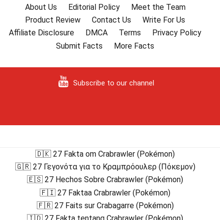
About Us
Editorial Policy
Meet the Team
Product Review
Contact Us
Write For Us
Affiliate Disclosure
DMCA
Terms
Privacy Policy
Submit Facts
More Facts
Subscribe to our channel
🇩🇰 27 Fakta om Crabrawler (Pokémon)
🇬🇷 27 Γεγονότα για το Κραμπρόουλερ (Πόκεμον)
🇪🇸 27 Hechos Sobre Crabrawler (Pokémon)
🇫🇮 27 Faktaa Crabrawler (Pokémon)
🇫🇷 27 Faits sur Crabagarre (Pokémon)
🇮🇩 27 Fakta tentang Crabrawler (Pokémon)