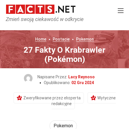
Zmień swoją ciekawość w odkrycie
Home
Postacie
Pokemon
27 Fakty O Krabrawler
(Pokémon)
Napisane Przez:
Lacy Reynoso
Opublikowano:
02 Gru 2024
Zweryfikowane przez eksperta
Wytyczne
redakcyjne
Pokemon