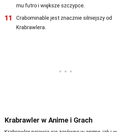
mu futro i większe szczypce.
11
Crabominable jest znacznie silniejszy od
Krabrawlera.
Krabrawler w Anime i Grach
Krabrawler pojawia się zarówno w anime, jak i w