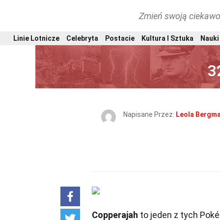
Zmień swoją ciekawo
Linie Lotnicze
Celebryta
Postacie
Kultura I Sztuka
Nauki 
3
Napisane Przez:
Leola Bergm
Copperajah
to jeden z tych Pok