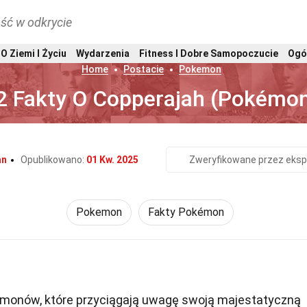
ść w odkrycie
O Ziemi I Życiu
Wydarzenia
Fitness I Dobre Samopoczucie
Ogó
Home
Postacie
Pokemon
2 Fakty O Copperajah (Pokémo
an
Opublikowano:
01 Kw. 2025
Zweryfikowane przez eksp
Pokemon
Fakty Pokémon
émonów, które przyciągają uwagę swoją majestatyczną