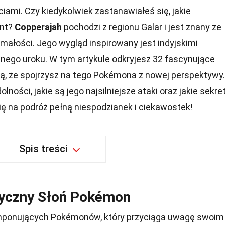
iami. Czy kiedykolwiek zastanawiałeś się, jakie
ant?
Copperajah
pochodzi z regionu Galar i jest znany ze
ymałości. Jego wygląd inspirowany jest indyjskimi
nego uroku. W tym artykule odkryjesz 32 fascynujące
wią, że spojrzysz na tego Pokémona z nowej perspektywy.
lności, jakie są jego najsilniejsze ataki oraz jakie sekre
się na podróż pełną niespodzianek i ciekawostek!
Spis treści
tyczny Słoń Pokémon
 imponujących Pokémonów, który przyciąga uwagę swoim