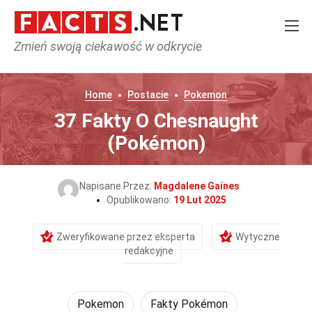
Zmień swoją ciekawość w odkrycie
Home
Postacie
Pokemon
37 Fakty O Chesnaught
(Pokémon)
Napisane Przez:
Magdalene Gaines
Opublikowano:
19 Lut 2025
Zweryfikowane przez eksperta
Wytyczne
redakcyjne
Pokemon
Fakty Pokémon