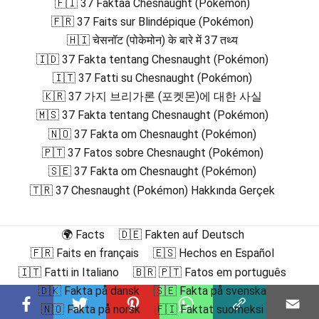
🇫🇮 37 Faktaa Chesnaught (Pokémon)
🇫🇷 37 Faits sur Blindépique (Pokémon)
🇭🇮 चेसनॉट (पोकेमोन) के बारे में 37 तथ्य
🇮🇩 37 Fakta tentang Chesnaught (Pokémon)
🇮🇹 37 Fatti su Chesnaught (Pokémon)
🇰🇷 37 가지 브리가론 (포켓몬)에 대한 사실
🇲🇸 37 Fakta tentang Chesnaught (Pokémon)
🇳🇴 37 Fakta om Chesnaught (Pokémon)
🇵🇹 37 Fatos sobre Chesnaught (Pokémon)
🇸🇪 37 Fakta om Chesnaught (Pokémon)
🇹🇷 37 Chesnaught (Pokémon) Hakkında Gerçek
🌍 Facts
🇩🇪 Fakten auf Deutsch
🇫🇷 Faits en français
🇪🇸 Hechos en Español
🇮🇹 Fatti in Italiano
🇧🇷 🇵🇹 Fatos em português
🇩🇰 Fakta på dansk
🇸🇪 Fakta på svenska
🇳🇴 Fakta på norsk
🇫🇮 Faktat suomeksi