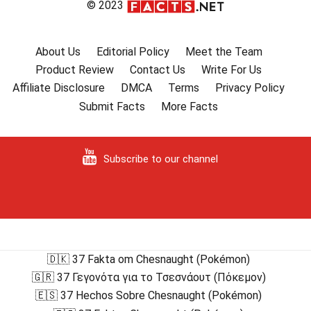
© 2023
About Us
Editorial Policy
Meet the Team
Product Review
Contact Us
Write For Us
Affiliate Disclosure
DMCA
Terms
Privacy Policy
Submit Facts
More Facts
Subscribe to our channel
🇩🇰 37 Fakta om Chesnaught (Pokémon)
🇬🇷 37 Γεγονότα για το Τσεσνάουτ (Πόκεμον)
🇪🇸 37 Hechos Sobre Chesnaught (Pokémon)