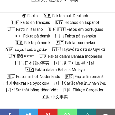
🌍 Facts
🇩🇪 Fakten auf Deutsch
🇫🇷 Faits en français
🇪🇸 Hechos en Español
🇮🇹 Fatti in Italiano
🇧🇷 🇵🇹 Fatos em português
🇩🇰 Fakta på dansk
🇸🇪 Fakta på svenska
🇳🇴 Fakta på norsk
🇫🇮 Faktat suomeksi
🇸🇦 حقائق باللغة العربية
🇬🇷 Γεγονότα στα ελληνικά
🇮🇳 हिंदी में तथ्य
🇮🇩 Fakta dalam Bahasa Indonesia
🇯🇵 日本語の事実
🇰🇷 한국어로 된 사실
🇲🇾 Fakta dalam Bahasa Melayu
🇳🇱 Feiten in het Nederlands
🇷🇴 Fapte în română
🇷🇺 Факты на русском
🇹🇭 ข้อเท็จจริงเป็นภาษาไทย
🇻🇳 Sự thật bằng tiếng Việt
🇹🇷 Türkçe Gerçekler
🇨🇳 中文事实