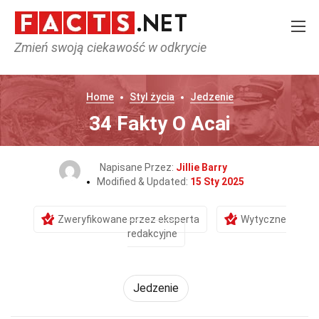
Zmień swoją ciekawość w odkrycie
Home
Styl życia
Jedzenie
34 Fakty O Acai
Napisane Przez:
Jillie Barry
Modified & Updated:
15 Sty 2025
Zweryfikowane przez eksperta
Wytyczne
redakcyjne
Jedzenie