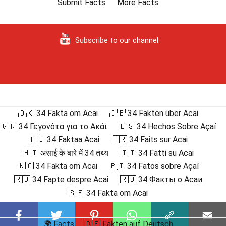
Submit Facts
More Facts
Subscribe to our channel
🇩🇰 34 Fakta om Acai
🇩🇪 34 Fakten über Acai
🇬🇷 34 Γεγονότα για το Ακάι
🇪🇸 34 Hechos Sobre Açaí
🇫🇮 34 Faktaa Acai
🇫🇷 34 Faits sur Acai
🇭🇮 असाई के बारे में 34 तथ्य
🇮🇹 34 Fatti su Acai
🇳🇴 34 Fakta om Acai
🇵🇹 34 Fatos sobre Açaí
🇷🇴 34 Fapte despre Acai
🇷🇺 34 Факты о Асаи
🇸🇪 34 Fakta om Acai
🌍 Facts
🇩🇪 Fakten auf Deutsch