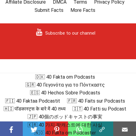
Affiliate Disclosure
DMCA
Terms
Privacy Policy
Submit Facts
More Facts
Subscribe to our channel
🇩🇰 40 Fakta om Podcasts
🇬🇷 40 Γεγονότα για το Πόντκαστς
🇪🇸 40 Hechos Sobre Podcasts
🇫🇮 40 Faktaa Podcastit
🇫🇷 40 Faits sur Podcasts
🇭🇮 पॉडकास्ट्स के बारे में 40 तथ्य
🇮🇹 40 Fatti su Podcast
🇯🇵 40個のポッドキャストの事実
🇰🇷 40 가지 팟캐스트에 대한 사실
🇳🇴 40 Fakta om Podcaster