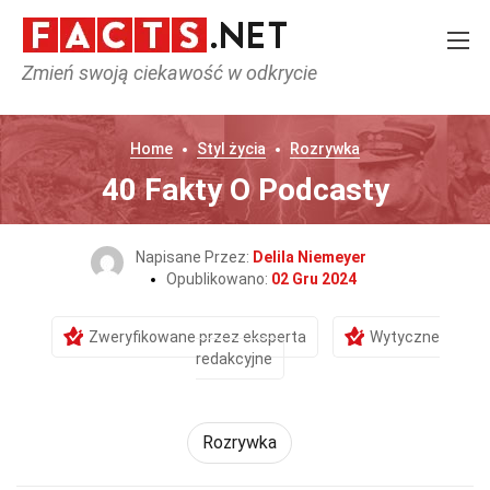
Zmień swoją ciekawość w odkrycie
Home
Styl życia
Rozrywka
40 Fakty O Podcasty
Napisane Przez:
Delila Niemeyer
Opublikowano:
02 Gru 2024
Zweryfikowane przez eksperta
Wytyczne
redakcyjne
Rozrywka