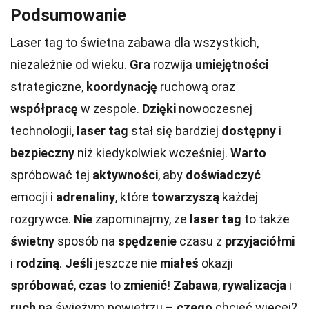
Podsumowanie
Laser tag to świetna zabawa dla wszystkich,
niezależnie od wieku.
Gra
rozwija
umiejętności
strategiczne,
koordynację
ruchową oraz
współpracę
w zespole.
Dzięki
nowoczesnej
technologii,
laser tag
stał się bardziej
dostępny
i
bezpieczny
niż kiedykolwiek wcześniej.
Warto
spróbować tej
aktywności
, aby
doświadczyć
emocji i
adrenaliny
, które
towarzyszą
każdej
rozgrywce.
Nie
zapominajmy, że
laser tag
to także
świetny
sposób na
spędzenie
czasu z
przyjaciółmi
i
rodziną
.
Jeśli
jeszcze nie
miałeś
okazji
spróbować
,
czas
to
zmienić
!
Zabawa
,
rywalizacja
i
ruch
na świeżym powietrzu –
czego
chcieć więcej?