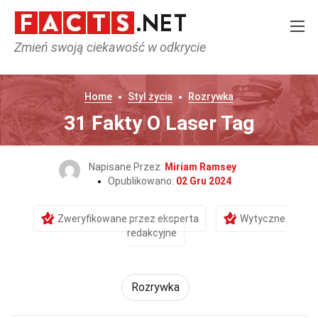
Zmień swoją ciekawość w odkrycie
Home
Styl życia
Rozrywka
31 Fakty O Laser Tag
Napisane Przez:
Miriam Ramsey
Opublikowano:
02 Gru 2024
Zweryfikowane przez eksperta
Wytyczne
redakcyjne
Rozrywka