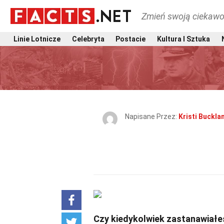
Zmień swoją ciekawo
Linie Lotnicze
Celebryta
Postacie
Kultura I Sztuka
Napisane Przez:
Kristi Buckla
Czy kiedykolwiek zastanawiałeś