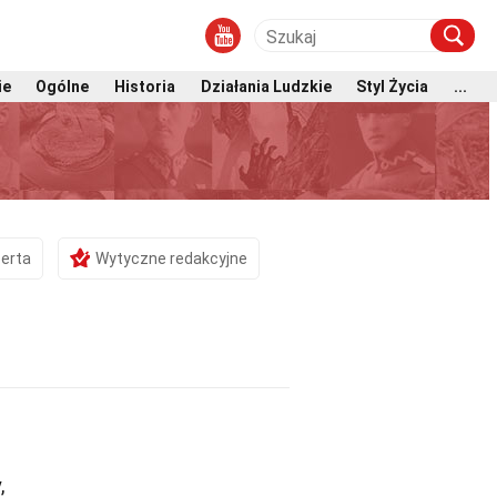
ie
Ogólne
Historia
Działania Ludzkie
Styl Życia
...
erta
Wytyczne redakcyjne
,