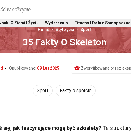
ść w odkrycie
Nauki O Ziemi I Życiu
Wydarzenia
Fitness I Dobre Samopoczuc
Home
Styl życia
Sport
35 Fakty O Skeleton
nd
Opublikowano:
09 Lut 2025
Zweryfikowane przez eksp
Sport
Fakty o sporcie
 się, jak fascynujące mogą być szkielety?
Te struktury