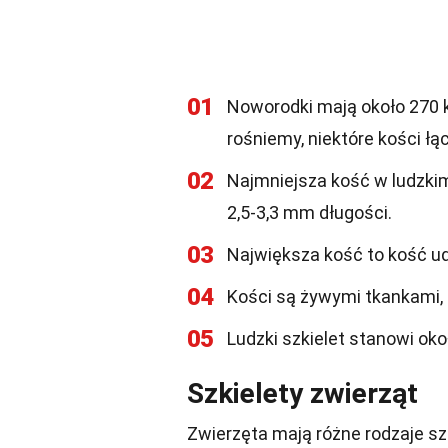
01
Noworodki mają około 270 ko
rośniemy, niektóre kości łą
02
Najmniejsza kość w ludzki
2,5-3,3 mm długości.
03
Największa kość to kość u
04
Kości są żywymi tkankami, 
05
Ludzki szkielet stanowi oko
Szkielety zwierząt
Zwierzęta mają różne rodzaje szk