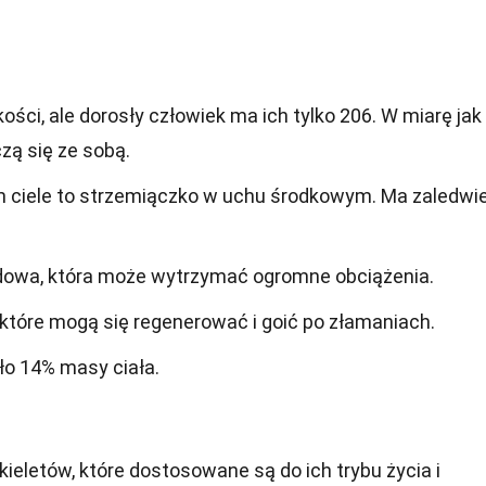
ści, ale dorosły człowiek ma ich tylko 206. W miarę jak
czą się ze sobą.
m ciele to strzemiączko w uchu środkowym. Ma zaledwi
dowa, która może wytrzymać ogromne obciążenia.
które mogą się regenerować i goić po złamaniach.
ło 14% masy ciała.
ieletów, które dostosowane są do ich trybu życia i