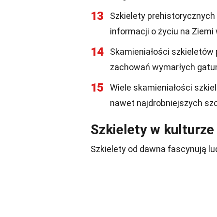
13
Szkielety prehistorycznych
informacji o życiu na Ziem
14
Skamieniałości szkieletów
zachowań wymarłych gatu
15
Wiele skamieniałości szkie
nawet najdrobniejszych sz
Szkielety w kulturze
Szkielety od dawna fascynują lud