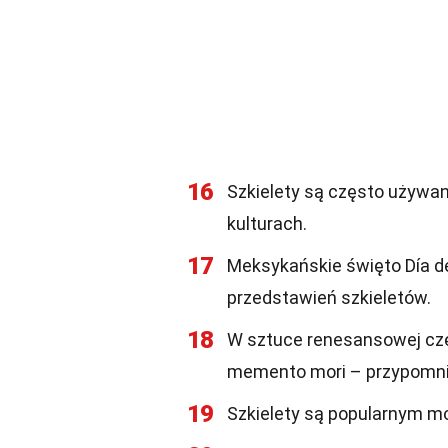
16
Szkielety są często używan
kulturach.
17
Meksykańskie święto Día de
przedstawień szkieletów.
18
W sztuce renesansowej czę
memento mori – przypomnie
19
Szkielety są popularnym mo