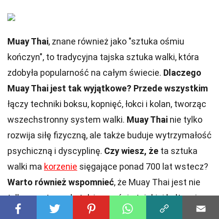
Muay Thai
, znane również jako "sztuka ośmiu
kończyn", to tradycyjna tajska sztuka walki, która
zdobyła popularność na całym świecie.
Dlaczego
Muay Thai jest tak wyjątkowe?
Przede wszystkim
łączy techniki boksu, kopnięć, łokci i kolan, tworząc
wszechstronny system walki.
Muay Thai
nie tylko
rozwija siłę fizyczną, ale także buduje wytrzymałość
psychiczną i dyscyplinę.
Czy wiesz, że
ta sztuka
walki ma
korzenie
sięgające ponad 700 lat wstecz?
Warto również wspomnieć
, że Muay Thai jest nie
tylko sportem, ale także częścią tajskiej kultury i
ceremonii.
Dzięki temu
treningowi można poprawić