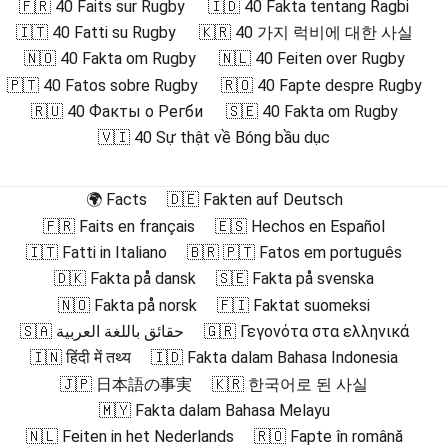
🇫🇷 40 Faits sur Rugby
🇮🇩 40 Fakta tentang Ragbi
🇮🇹 40 Fatti su Rugby
🇰🇷 40 가지 럭비에 대한 사실
🇳🇴 40 Fakta om Rugby
🇳🇱 40 Feiten over Rugby
🇵🇹 40 Fatos sobre Rugby
🇷🇴 40 Fapte despre Rugby
🇷🇺 40 Факты о Регби
🇸🇪 40 Fakta om Rugby
🇻🇮 40 Sự thật về Bóng bầu dục
🌍 Facts
🇩🇪 Fakten auf Deutsch
🇫🇷 Faits en français
🇪🇸 Hechos en Español
🇮🇹 Fatti in Italiano
🇧🇷 🇵🇹 Fatos em português
🇩🇰 Fakta på dansk
🇸🇪 Fakta på svenska
🇳🇴 Fakta på norsk
🇫🇮 Faktat suomeksi
🇸🇦 حقائق باللغة العربية
🇬🇷 Γεγονότα στα ελληνικά
🇮🇳 हिंदी में तथ्य
🇮🇩 Fakta dalam Bahasa Indonesia
🇯🇵 日本語の事実
🇰🇷 한국어로 된 사실
🇲🇾 Fakta dalam Bahasa Melayu
🇳🇱 Feiten in het Nederlands
🇷🇴 Fapte în română