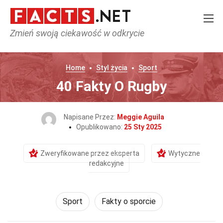
Zmień swoją ciekawość w odkrycie
Home
Styl życia
Sport
40 Fakty O Rugby
Napisane Przez:
Meggie Aguila
Opublikowano:
25 Sty 2025
Zweryfikowane przez eksperta
Wytyczne
redakcyjne
Sport
Fakty o sporcie