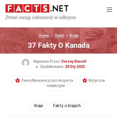
Zmień swoją ciekawość w odkrycie
Home
Świat
Kraje
37 Fakty O Kanada
Napisane Przez:
Darsey Berndt
Opublikowano:
28 Sty 2025
Zweryfikowane przez eksperta
Wytyczne
redakcyjne
Kraje
Fakty o krajach