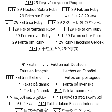
🇬🇷 29 Γεγονότα για το Ρούμπι
🇪🇸 29 Hechos Sobre Rubí
🇫🇮 29 Faktaa Ruby
🇫🇷 29 Faits sur Ruby
🇭🇮 रूबी के बारे में 29 तथ्य
🇮🇹 29 Fatti su Ruby
🇰🇷 29 가지 루비에 대한 사실
🇲🇸 29 Fakta tentang Ruby
🇳🇴 29 Fakta om Ruby
🇳🇱 29 Feiten over Ruby
🇵🇹 29 Fatos sobre Rubi
🇸🇪 29 Fakta om Ruby
🇹🇷 29 Ruby Hakkında Gerçek
🇿🇭 关于红宝石的29个事实
🌍 Facts
🇩🇪 Fakten auf Deutsch
🇫🇷 Faits en français
🇪🇸 Hechos en Español
🇮🇹 Fatti in Italiano
🇧🇷 🇵🇹 Fatos em português
🇩🇰 Fakta på dansk
🇸🇪 Fakta på svenska
🇳🇴 Fakta på norsk
🇫🇮 Faktat suomeksi
🇸🇦 حقائق باللغة العربية
🇬🇷 Γεγονότα στα ελληνικά
🇮🇳 हिंदी में तथ्य
🇮🇩 Fakta dalam Bahasa Indonesia
🇯🇵 日本語の事実
🇰🇷 한국어로 된 사실