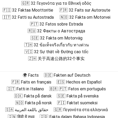
🇬🇷 32 Γεγονότα για το Εθνική οδός
🇫🇮 32 Faktaa Moottoritie
🇫🇷 32 Faits sur Autoroute
🇮🇹 32 Fatti su Autostrada
🇳🇴 32 Fakta om Motorvei
🇵🇹 32 Fatos sobre Estrada
🇷🇺 32 Факты о Автострада
🇸🇪 32 Fakta om Motorväg
🇹🇭 32 ข้อเท็จจริงเกี่ยวกับ ทางด่วน
🇻🇮 32 Sự thật về Đường cao tốc
🇿🇭 关于高速公路的32个事实
🌍 Facts
🇩🇪 Fakten auf Deutsch
🇫🇷 Faits en français
🇪🇸 Hechos en Español
🇮🇹 Fatti in Italiano
🇧🇷 🇵🇹 Fatos em português
🇩🇰 Fakta på dansk
🇸🇪 Fakta på svenska
🇳🇴 Fakta på norsk
🇫🇮 Faktat suomeksi
🇸🇦 حقائق باللغة العربية
🇬🇷 Γεγονότα στα ελληνικά
🇮🇳 हिंदी में तथ्य
🇮🇩 Fakta dalam Bahasa Indonesia