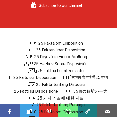
Subscribe to our channel
🇩🇰 25 Fakta om Disposition
🇩🇪 25 Fakten über Disposition
🇬🇷 25 Γεγονότα για το Διάθεση
🇪🇸 25 Hechos Sobre Disposición
🇫🇮 25 Faktaa Luonteenlaatu
🇫🇷 25 Faits sur Disposition
🇭🇮 स्वभाव के बारे में 25 तथ्य
🇮🇩 25 Fakta tentang Disposisi
🇮🇹 25 Fatti su Disposizione
🇯🇵 35個の解離の事実
🇰🇷 25 가지 기질에 대한 사실
🇲🇸 25 Fakta tentang Perangai
🇳🇴 25 Fakta om Disposisjon