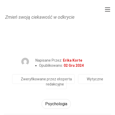
Zmień swoją ciekawość w odkrycie
Home
Fitness i dobre samopoczucie
Psychologia
36 Fakty O Wdzięczność
Napisane Przez:
Erika Korte
Opublikowano:
02 Gru 2024
Zweryfikowane przez eksperta
Wytyczne
redakcyjne
Psychologia