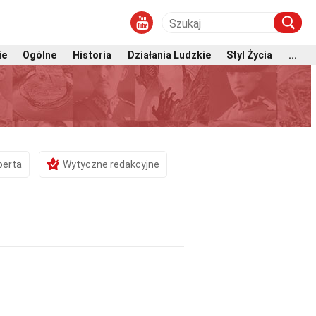
ie
Ogólne
Historia
Działania Ludzkie
Styl Życia
...
perta
Wytyczne redakcyjne