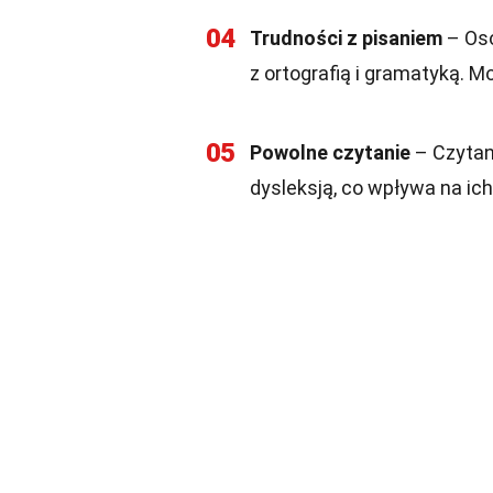
04
Trudności z pisaniem
– Oso
z ortografią i gramatyką. Mo
05
Powolne czytanie
– Czytan
dysleksją, co wpływa na ic