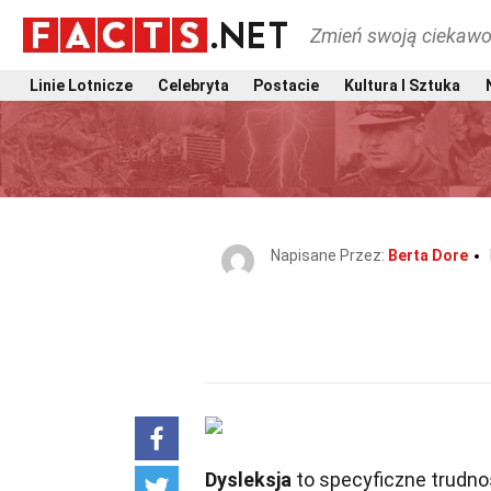
Zmień swoją ciekawo
Linie Lotnicze
Celebryta
Postacie
Kultura I Sztuka
Napisane Przez:
Berta Dore
Dysleksja
to specyficzne trudnoś