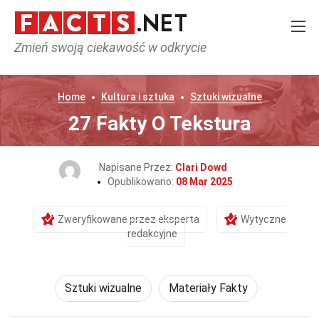
Zmień swoją ciekawość w odkrycie
Home
Kultura i sztuka
Sztuki wizualne
27 Fakty O Tekstura
Napisane Przez:
Clari Dowd
Opublikowano:
08 Mar 2025
Zweryfikowane przez eksperta
Wytyczne
redakcyjne
Sztuki wizualne
Materiały Fakty