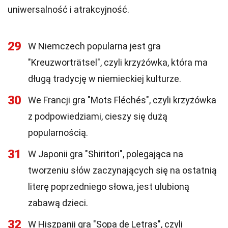
uniwersalność i atrakcyjność.
29
W Niemczech popularna jest gra
"Kreuzworträtsel", czyli krzyżówka, która ma
długą tradycję w niemieckiej kulturze.
30
We Francji gra "Mots Fléchés", czyli krzyżówka
z podpowiedziami, cieszy się dużą
popularnością.
31
W Japonii gra "Shiritori", polegająca na
tworzeniu słów zaczynających się na ostatnią
literę poprzedniego słowa, jest ulubioną
zabawą dzieci.
32
W Hiszpanii gra "Sopa de Letras", czyli