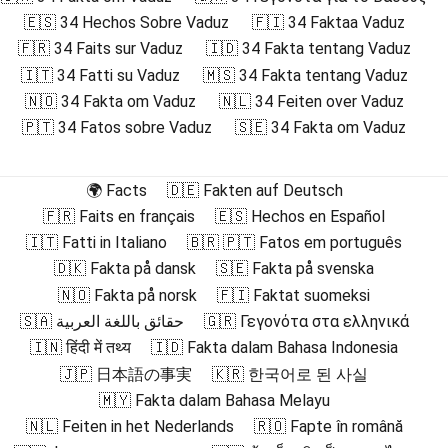
🇪🇸 34 Hechos Sobre Vaduz
🇫🇮 34 Faktaa Vaduz
🇫🇷 34 Faits sur Vaduz
🇮🇩 34 Fakta tentang Vaduz
🇮🇹 34 Fatti su Vaduz
🇲🇸 34 Fakta tentang Vaduz
🇳🇴 34 Fakta om Vaduz
🇳🇱 34 Feiten over Vaduz
🇵🇹 34 Fatos sobre Vaduz
🇸🇪 34 Fakta om Vaduz
🌍 Facts
🇩🇪 Fakten auf Deutsch
🇫🇷 Faits en français
🇪🇸 Hechos en Español
🇮🇹 Fatti in Italiano
🇧🇷 🇵🇹 Fatos em português
🇩🇰 Fakta på dansk
🇸🇪 Fakta på svenska
🇳🇴 Fakta på norsk
🇫🇮 Faktat suomeksi
🇸🇦 حقائق باللغة العربية
🇬🇷 Γεγονότα στα ελληνικά
🇮🇳 हिंदी में तथ्य
🇮🇩 Fakta dalam Bahasa Indonesia
🇯🇵 日本語の事実
🇰🇷 한국어로 된 사실
🇲🇾 Fakta dalam Bahasa Melayu
🇳🇱 Feiten in het Nederlands
🇷🇴 Fapte în română