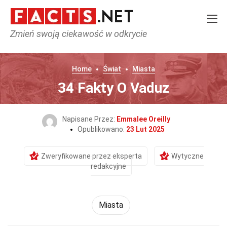
Zmień swoją ciekawość w odkrycie
Home
Świat
Miasta
34 Fakty O Vaduz
Napisane Przez:
Emmalee Oreilly
Opublikowano:
23 Lut 2025
Zweryfikowane przez eksperta
Wytyczne
redakcyjne
Miasta