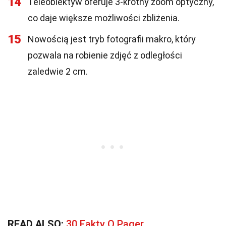
14
Teleobiektyw oferuje 3-krotny zoom optyczny,
co daje większe możliwości zbliżenia.
15
Nowością jest tryb fotografii makro, który
pozwala na robienie zdjęć z odległości
zaledwie 2 cm.
READ ALSO:
30 Fakty O Pager