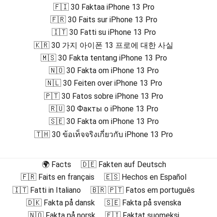
🇫🇮 30 Faktaa iPhone 13 Pro
🇫🇷 30 Faits sur iPhone 13 Pro
🇮🇹 30 Fatti su iPhone 13 Pro
🇰🇷 30 가지 아이폰 13 프로에 대한 사실
🇲🇸 30 Fakta tentang iPhone 13 Pro
🇳🇴 30 Fakta om iPhone 13 Pro
🇳🇱 30 Feiten over iPhone 13 Pro
🇵🇹 30 Fatos sobre iPhone 13 Pro
🇷🇺 30 Факты о iPhone 13 Pro
🇸🇪 30 Fakta om iPhone 13 Pro
🇹🇭 30 ข้อเท็จจริงเกี่ยวกับ iPhone 13 Pro
🌍 Facts
🇩🇪 Fakten auf Deutsch
🇫🇷 Faits en français
🇪🇸 Hechos en Español
🇮🇹 Fatti in Italiano
🇧🇷 🇵🇹 Fatos em português
🇩🇰 Fakta på dansk
🇸🇪 Fakta på svenska
🇳🇴 Fakta på norsk
🇫🇮 Faktat suomeksi