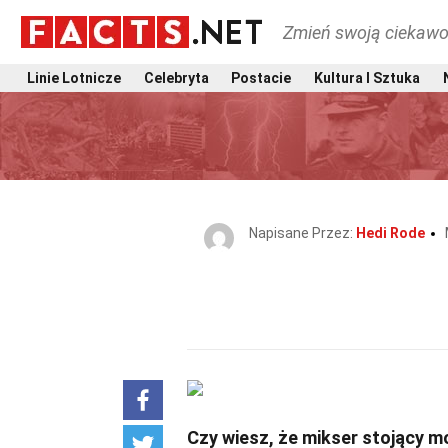
Zmień swoją ciekawo
Linie Lotnicze
Celebryta
Postacie
Kultura I Sztuka
Napisane Przez:
Hedi Rode
Czy wiesz, że mikser stojący m