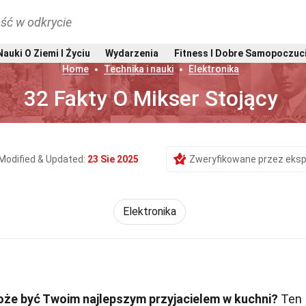
ść w odkrycie
Nauki O Ziemi I Życiu
Wydarzenia
Fitness I Dobre Samopoczuc
Home
Technika i nauki
Elektronika
32 Fakty O Mikser Stojący
Modified & Updated:
23 Sie 2025
Zweryfikowane przez eksp
Elektronika
oże być Twoim najlepszym przyjacielem w kuchni?
Ten