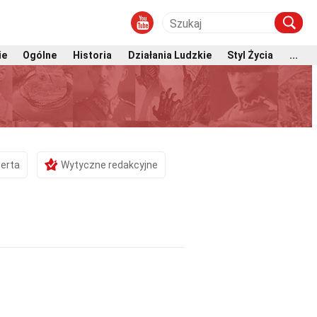
ie
Ogólne
Historia
Działania Ludzkie
Styl Życia
...
erta
Wytyczne redakcyjne