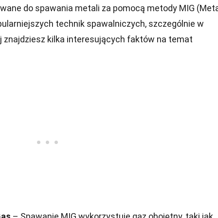
ywane do spawania metali za pomocą metody MIG (Meta
opularniejszych technik spawalniczych, szczególnie w
j znajdziesz kilka interesujących faktów na temat
Gas
– Spawanie MIG wykorzystuje gaz obojętny, taki jak