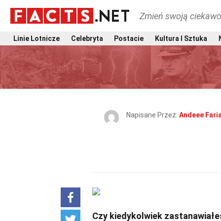
Zmień swoją ciekawo
Linie Lotnicze
Celebryta
Postacie
Kultura I Sztuka
Napisane Przez:
Andeee Fari
Czy kiedykolwiek zastanawiałeś