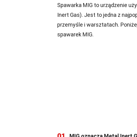
Spawarka MIG to urządzenie uż
Inert Gas). Jest to jedna z najp
przemyśle i warsztatach. Poniże
spawarek MIG.
01
MIG oznacza Metal Inert 