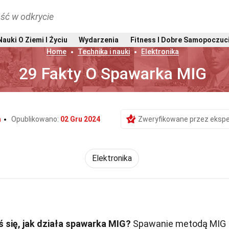
ść w odkrycie
Nauki O Ziemi I Życiu
Wydarzenia
Fitness I Dobre Samopoczuc
Home
Technika i nauki
Elektronika
29 Fakty O Spawarka MIG
a
Opublikowano:
02 Gru 2024
Zweryfikowane przez ekspe
Elektronika
 się, jak działa spawarka MIG?
Spawanie metodą MIG