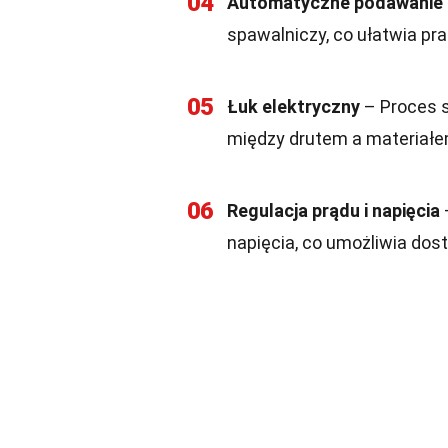
04
Automatyczne podawanie 
spawalniczy, co ułatwia pr
05
Łuk elektryczny
– Proces s
między drutem a materiałem
06
Regulacja prądu i napięcia
napięcia, co umożliwia do