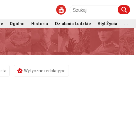
ie
Ogólne
Historia
Działania Ludzkie
Styl Życia
...
rta
Wytyczne redakcyjne