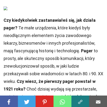
Czy kiedykolwiek zastanawiałeś się, jak działa
pager?
Te małe urządzenia, które kiedyś były
nieodłącznym elementem życia zawodowego
lekarzy, biznesmenów i innych profesjonalistów,
mają fascynującą historię i technologię.
Pager
to
prosty, ale skuteczny sposób komunikacji, który
zrewolucjonizował sposób, w jaki ludzie
przekazywali sobie wiadomości w latach 80. i 90. XX
wieku.
Czy wiesz, że pierwszy pager powstał w
1921 roku?
Choć dzisiaj wydają się przestarzałe,
wciąż mają swoje miejsce w niektórych branżach.
W tym artykule przyjrzymy się 30 ciekawostkom o